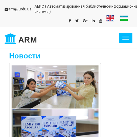
АБИС
( Автоматизированная библиотечно-информационн
arm@urdu.uz
система )
ARM
Togg
navig
Новости