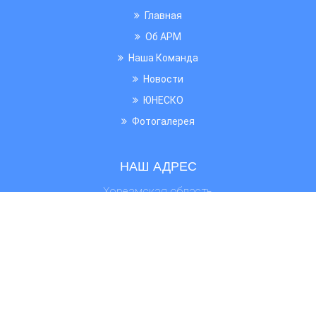
Главная
Об АРМ
Наша Команда
Новости
ЮНЕСКО
Фотогалерея
НАШ АДРЕС
Хорезмская область
г. Ургенч
ул. Х.Олимжона
дом 14
Сайт: www.urdu.uz
Email: arm@urdu.uz
Транспорт: автобус №7