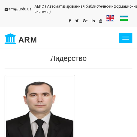
АБИС
( Автоматизированная библиотечно-информационн
arm@urdu.uz
система )
ARM
Togg
navig
Лидерство