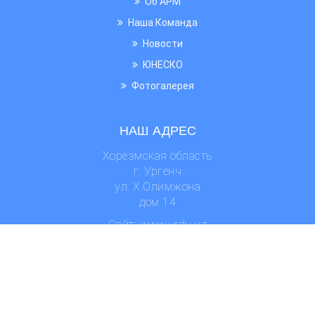
Об АРМ
Наша Команда
Новости
ЮНЕСКО
Фотогалерея
НАШ АДРЕС
Хорезмская область
г. Ургенч
ул. Х.Олимжона
дом 14
Сайт: www.urdu.uz
Email: arm@urdu.uz
Транспорт: автобус №7