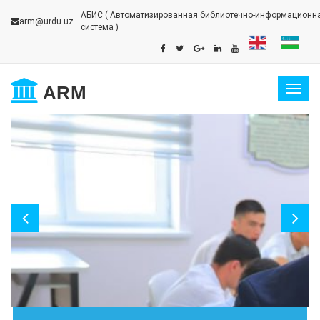
АБИС
( Автоматизированная библиотечно-информационн
arm@urdu.uz
система )
ARM
Togg
navig